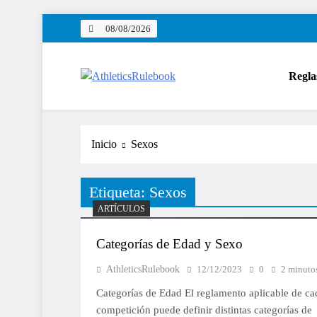
Saltar
08/08/2026
al
contenido
Regla
AthleticsRulebook
Reglamento sencillo
Inicio
Sexos
Etiqueta:
Sexos
ARTÍCULOS
Categorías de Edad y Sexo
AthleticsRulebook
12/12/2023
0
2 minuto
Categorías de Edad El reglamento aplicable de ca
competición puede definir distintas categorías de